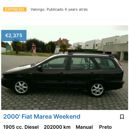
EXPIRADO
Valongo.
Publicado 6 years atrás
€2,375
2000' Fiat Marea Weekend
1905 cc, Diesel
202000 km
Manual
Preto