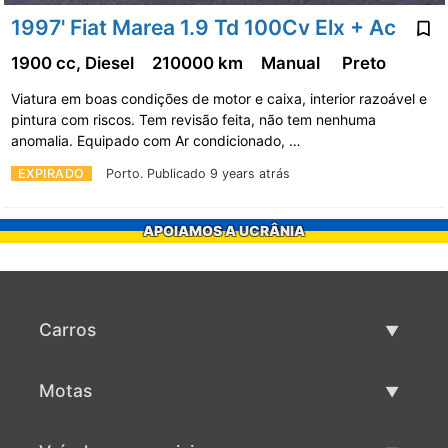
1997' Fiat Marea 1.9 Td 100Cv Elx + Ac
1900 cc, Diesel
210000 km
Manual
Preto
Viatura em boas condições de motor e caixa, interior razoável e
pintura com riscos. Tem revisão feita, não tem nenhuma
anomalia. Equipado com Ar condicionado, …
EXPIRADO
Porto.
Publicado 9 years atrás
APOIAMOS A UCRÂNIA
Carros
Carros usados
Motas
Venda de carros
Motas usadas