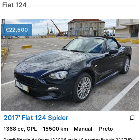
Fiat 124
€22,500
2017' Fiat 124 Spider
1368 cc, GPL
15500 km
Manual
Preto
Possibilidade de fazer 13300€ mais 48 prestações de 232EUR,