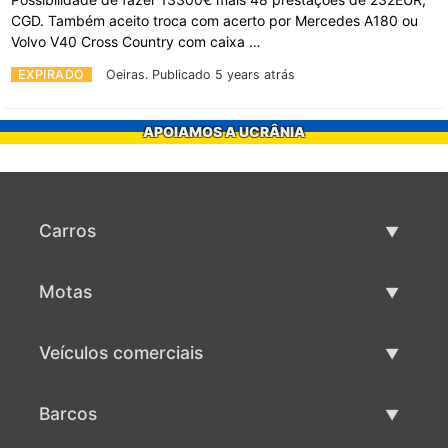
CGD. Também aceito troca com acerto por Mercedes A180 ou
Volvo V40 Cross Country com caixa …
EXPIRADO
Oeiras.
Publicado 5 years atrás
APOIAMOS A UCRÂNIA
Carros
Carros usados
Motas
Venda de carros
Motas usadas
Veículos comerciais
Venda de motas
Maquinaria comercial usada
Barcos
Venda de veículos comerciais