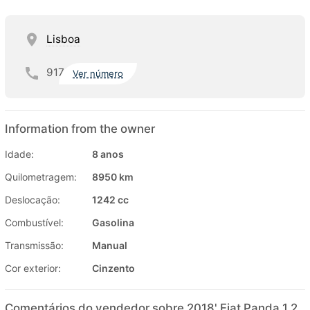
Lisboa
917
Ver número
Information from the owner
Idade:
8 anos
Quilometragem:
8950 km
Deslocação:
1242 cc
Combustível:
Gasolina
Transmissão:
Manual
Cor exterior:
Cinzento
Comentários do vendedor sobre 2018' Fiat Panda 1.2