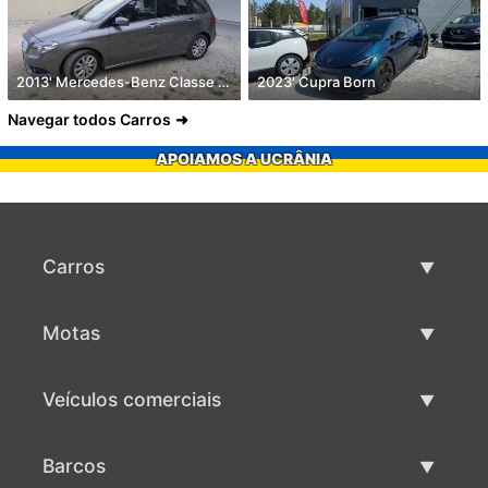
2013' Mercedes-Benz Classe B Cdi Style Aut.
2023' Cupra Born
Navegar todos Carros
APOIAMOS A UCRÂNIA
Carros
Carros usados
Motas
Venda de carros
Motas usadas
Veículos comerciais
Venda de motas
Maquinaria comercial usada
Barcos