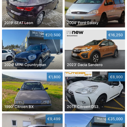
2019' SEAT Leon
2004' Ford Galaxy
€20,500
€16,250
2020' MINI Countryman
2023' Dacia Sandero
€1,800
€8,900
1990' Citroen BX
2013' Citroen DS3
€9,499
€35,000