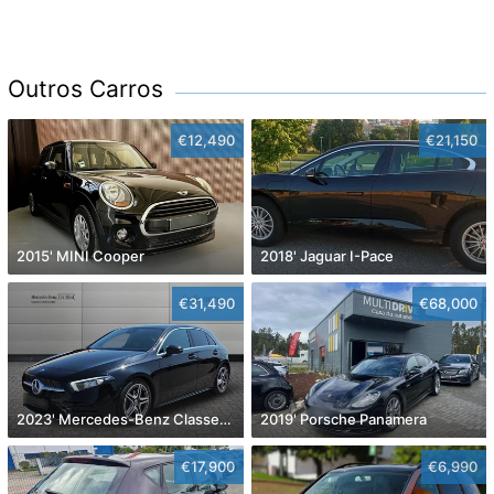
Outros Carros
€12,490
€21,150
2015' MINI Cooper
2018' Jaguar I-Pace
€31,490
€68,000
2023' Mercedes-Benz Classe A D Amg Line Aut.
2019' Porsche Panamera
€17,900
€6,990