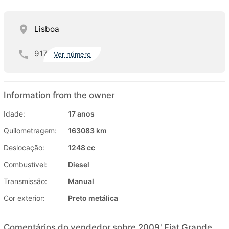
Lisboa
917
Ver número
Information from the owner
Idade:
17 anos
Quilometragem:
163083 km
Deslocação:
1248 cc
Combustível:
Diesel
Transmissão:
Manual
Cor exterior:
Preto metálica
Comentários do vendedor sobre 2009' Fiat Grande