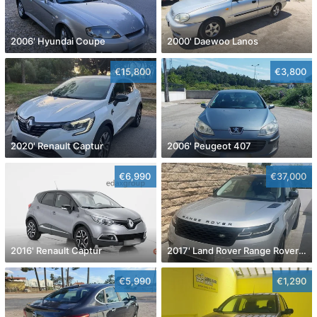
2006' Hyundai Coupe
2000' Daewoo Lanos
€15,800
€3,800
2020' Renault Captur
2006' Peugeot 407
€6,990
€37,000
2016' Renault Captur
2017' Land Rover Range Rover Velar
€5,990
€1,290