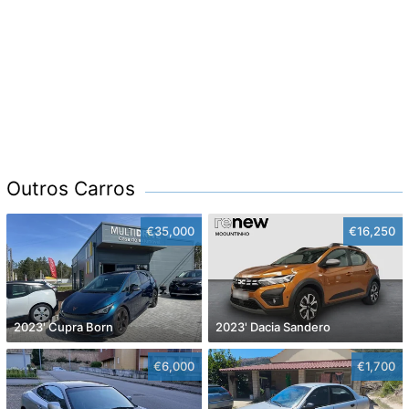
Outros Carros
€35,000
€16,250
2023' Cupra Born
2023' Dacia Sandero
€6,000
€1,700