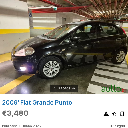
3 fotos
2009' Fiat Grande Punto
€3,480
Publicado 10 Junho 2026
ID: 9kgfRF