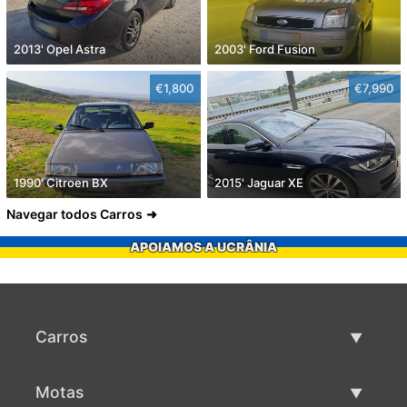
2013' Opel Astra
2003' Ford Fusion
€1,800
€7,990
1990' Citroen BX
2015' Jaguar XE
Navegar todos Carros
APOIAMOS A UCRÂNIA
Carros
Carros usados
Motas