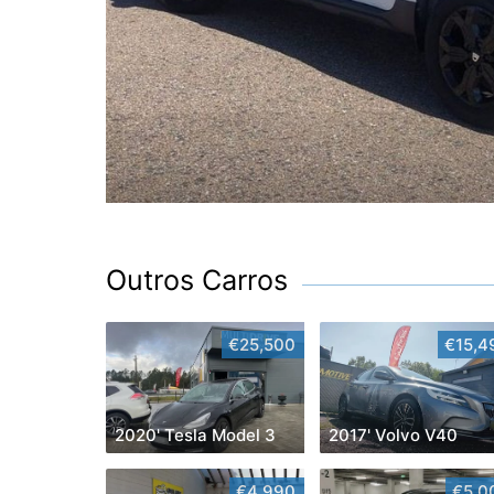
Outros Carros
€25,500
€15,4
2020' Tesla Model 3
2017' Volvo V40
€4,990
€5,0