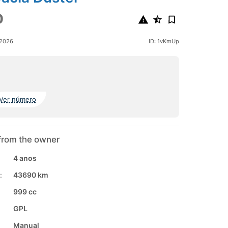
0
 2026
ID: 1vKmUp
Ver número
from the owner
4 anos
:
43690 km
999 cc
GPL
Manual