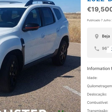
€19,50
Publicado 7 Julho
Beja
967
Information 
Idade:
Quilometragem
Deslocação:
Combustível:
Transmissão: