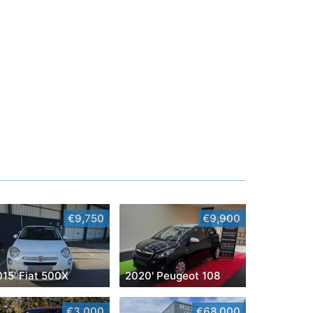
€9,750
€9,900
015' Fiat 500X
2020' Peugeot 108
€3,000
€68,000