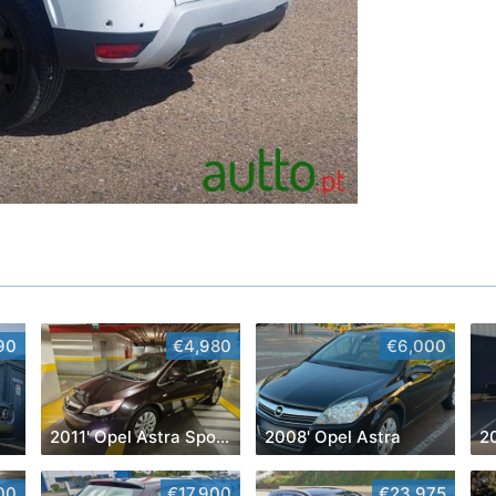
90
€4,980
€6,000
2011' Opel Astra Sports Tourer
2008' Opel Astra
2
00
€17,900
€23,975