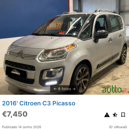
6 fotos
2016' Citroen C3 Picasso
€7,450
Publicado 14 Junho 2026
ID: sWueaG