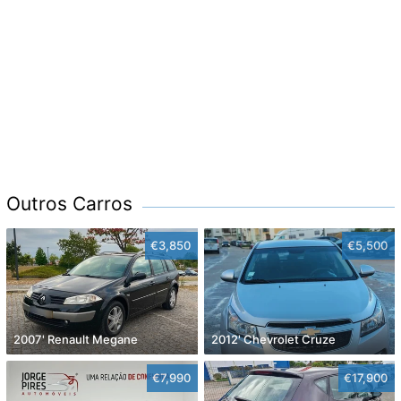
Outros Carros
€3,850
€5,500
2007' Renault Megane
2012' Chevrolet Cruze
€7,990
€17,900