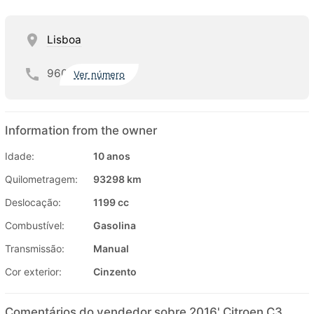
Lisboa
960
Ver número
Information from the owner
Idade:
10 anos
Quilometragem:
93298 km
Deslocação:
1199 cc
Combustível:
Gasolina
Transmissão:
Manual
Cor exterior:
Cinzento
Comentários do vendedor sobre 2016' Citroen C3