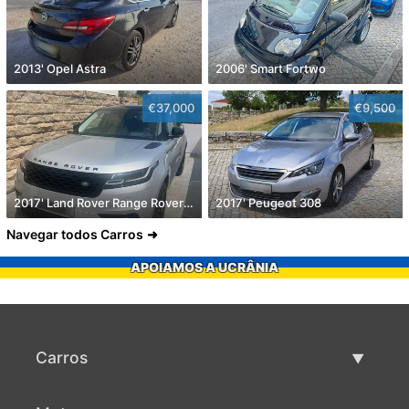
2013' Opel Astra
2006' Smart Fortwo
€37,000
€9,500
2017' Land Rover Range Rover Velar
2017' Peugeot 308
Navegar todos Carros
APOIAMOS A UCRÂNIA
Carros
Carros usados