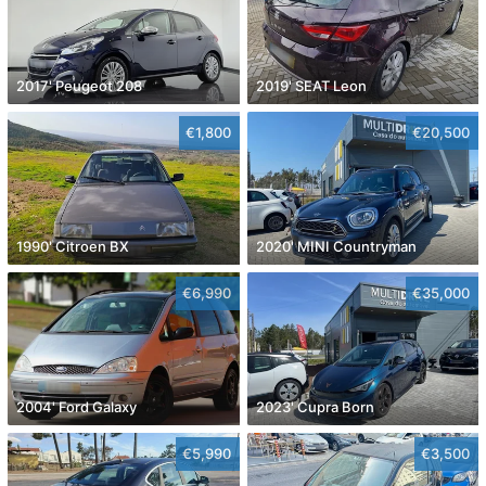
2017' Peugeot 208
2019' SEAT Leon
€1,800
€20,500
1990' Citroen BX
2020' MINI Countryman
€6,990
€35,000
2004' Ford Galaxy
2023' Cupra Born
€5,990
€3,500