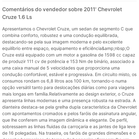
Comentários do vendedor sobre 2011' Chevrolet
Cruze 1.6 Ls
Apresentamos o Chevrolet Cruze, um sedan de segmento C que
combina conforto, robustez e uma condução equilibrada,
destacando-se pela sua imagem moderna e pelo excelente
equilíbrio entre espaço, equipamento e eficiência&amp;nbsp;O
Cruze está equipado com um motor a gasolina de 1598 cc capaz
de produzir 111 cv de potência e 153 Nm de binário, associado a
uma caixa manual de 5 velocidades que proporciona uma
condução confortável, estável e progressiva. Em circuito misto, os
consumos rondam os 6,8 litros aos 100 km, tornando-o numa
opção versátil tanto para deslocações diárias como para viagens
mais longas em família.Relativamente ao design exterior, o Cruze
apresenta linhas modernas e uma presença robusta na estrada. A
dianteira destaca-se pela grelha dupla característica da Chevrolet
com apontamentos cromados e pelos faróis de assinatura angular,
que lhe conferem uma imagem dinâmica e elegante. De perfil,
sobressaem as linhas fluidas da carroçaria e as jantes de liga leve
de 16 polegadas. Na traseira, os faróis de grandes dimensões e o