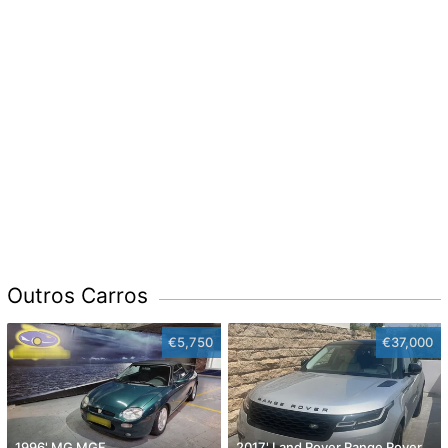
Outros Carros
€5,750
€37,000
1996' MG MGF
2017' Land Rover Range Rover Velar