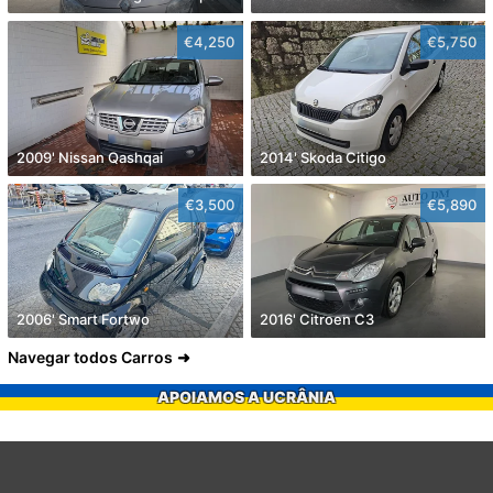
€4,250
€5,750
2009' Nissan Qashqai
2014' Skoda Citigo
€3,500
€5,890
2006' Smart Fortwo
2016' Citroen C3
Navegar todos Carros
APOIAMOS A UCRÂNIA