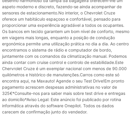
desenho harmonioso da tampa da bagageira oferecem-lhe um
aspeto moderno e discreto, fazendo-se ainda acompanhar de
sensores de estacionamento.No interior, o Chevrolet Cruze
oferece um habitáculo espaçoso e confortável, pensado para
proporcionar uma experiência agradável a todos os ocupantes.
Os bancos em tecido garantem um bom nível de conforto, mesmo
em viagens mais longas, enquanto a posição de condução
ergonómica permite uma utilização prática no dia a dia. Ao centro
encontramos o sistema de rádio e computador de bordo,
juntamente com os comandos da climatização manual. Podemos
ainda contar com cruise control e controlo de estabilidade.Este
Chervrolet Cruze é um exemplar nacional com menos de 90.000
quilómetros e histórico de manutenções.Carros como este só
encontra aqui, na Maxauto! Agende o seu Test Drive!Em pronto
pagamento acrescem despesas administrativas no valor de
325€*Consulte-nos para saber mais sobre test drive e entregas
ao domicílio*Aviso Legal: Este anúncio foi publicado por rotina
informática através do software Onepilot. Todos os dados
carecem de confirmação junto do vendedor.