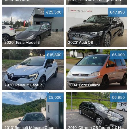
€25,500
€47,890
2020' Tesla Model 3
2023' Audi Q8
€15,800
€6,990
2020' Renault Captur
2004' Ford Galaxy
€5,000
€6,950
2013' Renault Mégane Coupe
2010' Citroen C5 Tourer 2.0 Hdi Exclusive