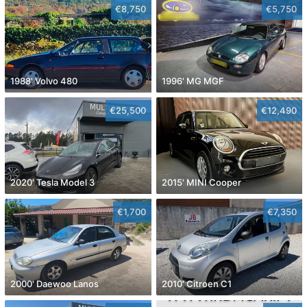
€8,750
€5,750
1988' Volvo 480
1996' MG MGF
€25,500
€12,490
2020' Tesla Model 3
2015' MINI Cooper
€1,700
€7,350
2000' Daewoo Lanos
2010' Citroen C1