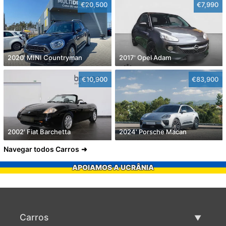
€20,500
€7,990
2020' MINI Countryman
2017' Opel Adam
€10,900
€83,900
2002' Fiat Barchetta
2024' Porsche Macan
Navegar todos Carros
APOIAMOS A UCRÂNIA
Carros