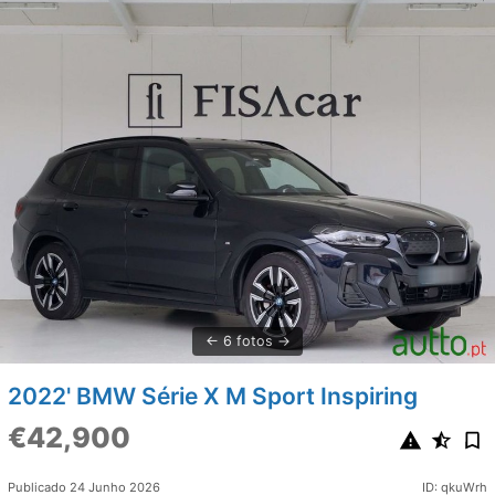
6 fotos
2022' BMW Série X M Sport Inspiring
€42,900
Publicado 24 Junho 2026
ID: qkuWrh