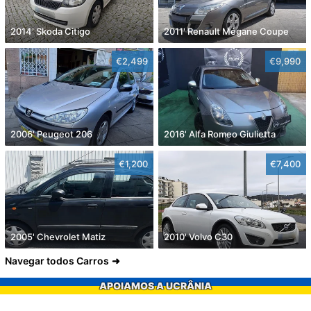
2014' Skoda Citigo
2011' Renault Mégane Coupe
€2,499
€9,990
2006' Peugeot 206
2016' Alfa Romeo Giulietta
€1,200
€7,400
2005' Chevrolet Matiz
2010' Volvo C30
Navegar todos Carros
APOIAMOS A UCRÂNIA