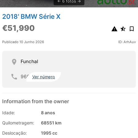
6 fotos
2018' BMW Série X
€51,990
Publicado 10 Junho 2026
ID: ArhAuv
Funchal
969
Ver número
Information from the owner
Idade:
8 anos
Quilometragem:
68551 km
Deslocação:
1995 cc