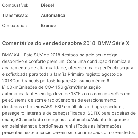
Combustível:
Diesel
Transmissão:
Automática
Cor exterior:
Branco
Comentários do vendedor sobre 2018' BMW Série X
BMW X4 – Este SUV de 2018 destaca-se pelo seu design
desportivo e conforto premium. Com uma condução dinâmica e
acabamentos de alta qualidade, oferece uma experiência segura
e sofisticada para toda a família.Primeiro registo: agosto de
2018Cor: branco5 portas5 lugaresConsumo médio: 6
l/100kmEmissões de CO₂: 156 g/kmClimatização
automáticaJantes em liga leve de 18"Estofos com inserções em
peleSistema de som e rádioSensores de estacionamento
dianteiros e traseirosABS, ESP e múltiplos airbags (condutor,
passageiro, laterais e de cabeça)Fixação ISOFIX para cadeiras de
criançaChamada de emergência automáticaVolante desportivo
em peleInternet a bordoPneus runflatTodas as informações
presentes neste anúncio devem ser confirmadas com o vendedor.