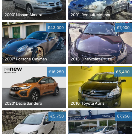
2000' Nissan Almera
2001' Renault Megane
€43,000
€7,000
2007' Porsche Cayman
2013' Chevrolet Cruze
€16,250
€5,490
2023' Dacia Sandero
2010' Toyota Auris
€5,750
€7,250