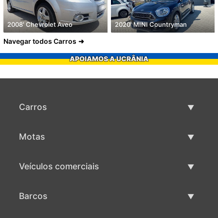
2008' Chevrolet Aveo
2020' MINI Countryman
Navegar todos Carros
APOIAMOS A UCRÂNIA
Carros
Carros usados
Motas
Venda de carros
Motas usadas
Veículos comerciais
Venda de motas
Maquinaria comercial usada
Barcos
Venda de veículos comerciais
Barcos usados