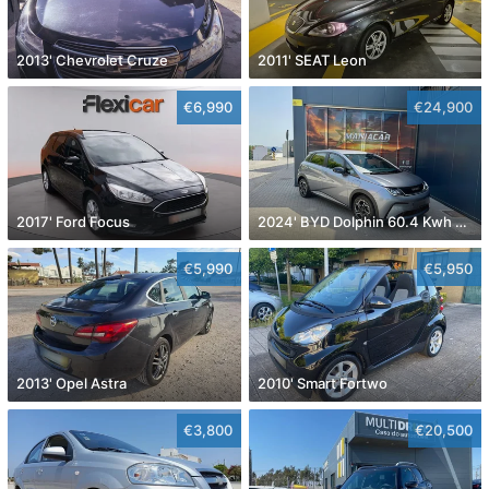
2013' Chevrolet Cruze
2011' SEAT Leon
€6,990
€24,900
2017' Ford Focus
2024' BYD Dolphin 60.4 Kwh Comfort
€5,990
€5,950
2013' Opel Astra
2010' Smart Fortwo
€3,800
€20,500