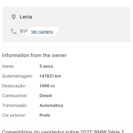
Leiria
914
Ver número
Information from the owner
Idade:
5 anos
Quilometragem:
147821 km
Deslocação:
1496 cc
Combustível:
Diesel
Transmissão:
Automática
Cor exterior:
Preto
Comentários do vendedor sobre 2021' BMW Série 2