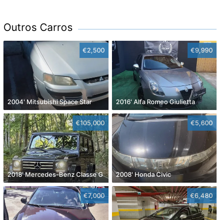
Outros Carros
€2,500
€9,990
2004' Mitsubishi Space Star
2016' Alfa Romeo Giulietta
€105,000
€5,600
2018' Mercedes-Benz Classe G
2008' Honda Civic
€7,000
€6,480