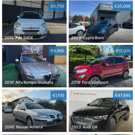
€9,750
€35,000
2015' Fiat 500X
2023' Cupra Born
€9,990
€11,000
2016' Alfa Romeo Giulietta
2018' Ford EcoSport
€1,100
€47,890
2000' Nissan Almera
2023' Audi Q8