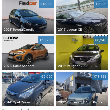
€17,890
€7,990
2021' Toyota Corolla
2015' Jaguar XE
€16,250
€6,240
2023' Dacia Sandero
2016' Peugeot 2008
€5,650
€18,999
2014' Opel Corsa
2022' Citroen E-C4 50 Kwh You!