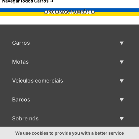
Navegar todos Carros
APOIAMOS A UCRÂNIA
Carros
Carros usados
Motas
Venda de carros
Motas usadas
Veículos comerciais
Venda de motas
Maquinaria comercial usada
Barcos
Venda de veículos comerciais
Barcos usados
Sobre nós
Venda de barcos
Sobre nós
We use cookies to provide you with a better service