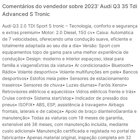
Comentários do vendedor sobre 2023' Audi Q3 35 Tdi
Advanced S Tronic
Audi Q3 2.0 TDI Sport S tronic – Tecnologia, conforto e segurança
e extras premium• Motor: 2.0 Diesel, 150 cv• Caixa: Automática
de 7 velocidades, oferecendo uma condução suave, eficiente e
totalmente adaptada ao seu dia a dia• Versão: Sport com
equipamentos topo de gama para uma melhor experiência de
condução• Design: moderno e interior espaçoso, ideal para
família e viagensExtras da viatura• Ar condicionado• Bluetooth•
Rádio• Volante desportivo• Volante multifunções em pele• Bancos
desportivos• Estofos meia pele• Sensores de estacionamento
traseiros• Sensores de chuva• Luzes diurnas• Faróis Xenon•
Retrovisores elétricos e aquecidos• Vidros elétricos frente e trás•
Cruise control• Sistema start/stop• Indicador de pressão dos
pneus• ISOFIX• ABS, ESP, assistência à travagem• Airbags
frontais, laterais e de cabeça• Apoio de braço dianteiroGarantia e
manutenção• Todas as viaturas com 18 meses de garantia,
extensível até 36 meses, com manutenção incluída, mediante
custo adicional• Manutenção certificada e registada no portal do
fabricante• Apenas material original, inspeção completa em 32