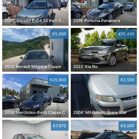
2022' Citroen E-C4 50 Kwh You!
2019' Porsche Panamera
€5,000
€13,490
2013' Renault Mégane Coupe
2022' Kia Rio
€25,900
€2,500
2019' Mercedes-Benz Classe C
2004' Mitsubishi Space Star
€7,970
€5,000