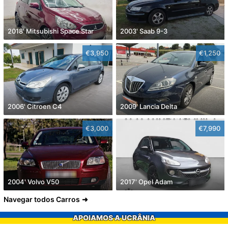
2018' Mitsubishi Space Star
2003' Saab 9-3
€3,950
€1,250
2006' Citroen C4
2009' Lancia Delta
€3,000
€7,990
2004' Volvo V50
2017' Opel Adam
Navegar todos Carros
APOIAMOS A UCRÂNIA