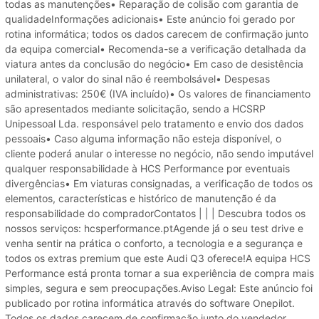
todas as manutenções• Reparação de colisão com garantia de
qualidadeInformações adicionais• Este anúncio foi gerado por
rotina informática; todos os dados carecem de confirmação junto
da equipa comercial• Recomenda-se a verificação detalhada da
viatura antes da conclusão do negócio• Em caso de desistência
unilateral, o valor do sinal não é reembolsável• Despesas
administrativas: 250€ (IVA incluído)• Os valores de financiamento
são apresentados mediante solicitação, sendo a HCSRP
Unipessoal Lda. responsável pelo tratamento e envio dos dados
pessoais• Caso alguma informação não esteja disponível, o
cliente poderá anular o interesse no negócio, não sendo imputável
qualquer responsabilidade à HCS Performance por eventuais
divergências• Em viaturas consignadas, a verificação de todos os
elementos, características e histórico de manutenção é da
responsabilidade do compradorContatos | | | Descubra todos os
nossos serviços: hcsperformance.ptAgende já o seu test drive e
venha sentir na prática o conforto, a tecnologia e a segurança e
todos os extras premium que este Audi Q3 oferece!A equipa HCS
Performance está pronta tornar a sua experiência de compra mais
simples, segura e sem preocupações.Aviso Legal: Este anúncio foi
publicado por rotina informática através do software Onepilot.
Todos os dados carecem de confirmação junto do vendedor.