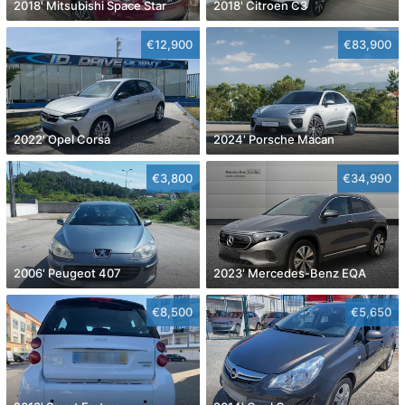
2018' Mitsubishi Space Star
2018' Citroen C3
€12,900
€83,900
2022' Opel Corsa
2024' Porsche Macan
€3,800
€34,990
2006' Peugeot 407
2023' Mercedes-Benz EQA
€8,500
€5,650