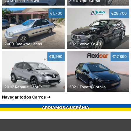
2013' Smart Fortwo
2014' Opel Corsa
€1,700
€28,700
2000' Daewoo Lanos
2021' Volvo Xc 40
€6,990
€17,890
2016' Renault Captur
2021' Toyota Corolla
Navegar todos Carros
APOIAMOS A UCRÂNIA