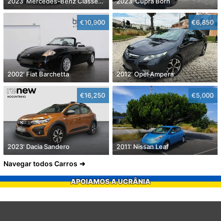
2023' Mercedes-Benz Classe A D Amg Line Aut.
2023' Cupra Born
€10,900
€6,850
2002' Fiat Barchetta
2012' Opel Ampera
€16,250
€5,000
2023' Dacia Sandero
2011' Nissan Leaf
Navegar todos Carros
APOIAMOS A UCRÂNIA