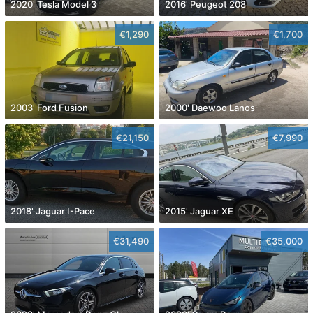
2020' Tesla Model 3
2016' Peugeot 208
€1,290
€1,700
2003' Ford Fusion
2000' Daewoo Lanos
€21,150
€7,990
2018' Jaguar I-Pace
2015' Jaguar XE
€31,490
€35,000