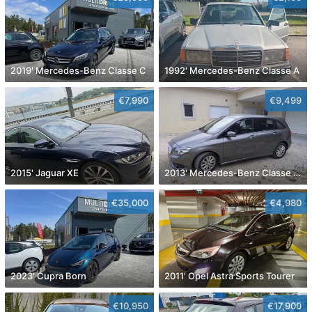
2019' Mercedes-Benz Classe C
1992' Mercedes-Benz Classe A
€7,990
€9,499
2015' Jaguar XE
2013' Mercedes-Benz Classe B Cdi Style Aut.
€35,000
€4,980
2023' Cupra Born
2011' Opel Astra Sports Tourer
€10,950
€17,900