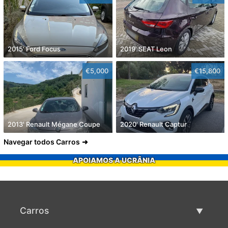
2015' Ford Focus
2019' SEAT Leon
€5,000
€15,800
2013' Renault Mégane Coupe
2020' Renault Captur
Navegar todos Carros
APOIAMOS A UCRÂNIA
Carros