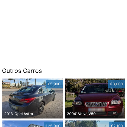
Outros Carros
€5,990
€3,000
2013' Opel Astra
2004' Volvo V50
€25,900
€2,100