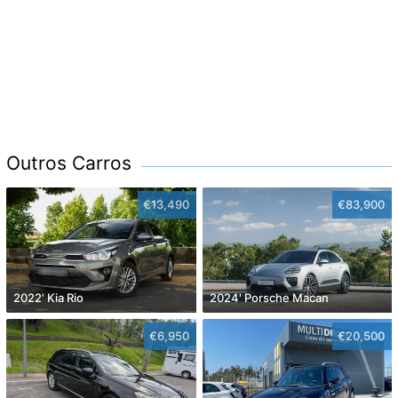
Outros Carros
€13,490
€83,900
2022' Kia Rio
2024' Porsche Macan
€6,950
€20,500