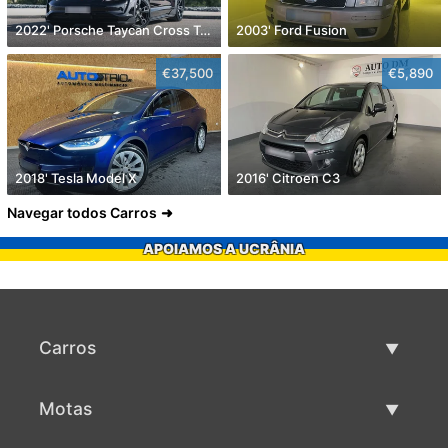
2022' Porsche Taycan Cross Turismo 4
2003' Ford Fusion
€37,500
€5,890
2018' Tesla Model X
2016' Citroen C3
Navegar todos Carros
APOIAMOS A UCRÂNIA
Carros
Carros usados
Motas
Venda de carros