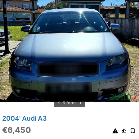
6 fotos
2004' Audi A3
€6,450