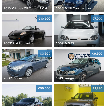
2010' Citroen C5 Tourer 2.0 Hdi Exclusive
2020' MINI Countryman
€10,900
€7,000
2002' Fiat Barchetta
2003' MG TF
€3,950
€6,900
2006' Citroen C4
2019' Peugeot 308
€68,500
€1,290