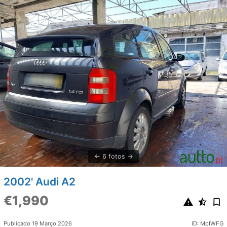
6 fotos
2002' Audi A2
€1,990
Publicado 19 Março 2026
ID: MpIWFG