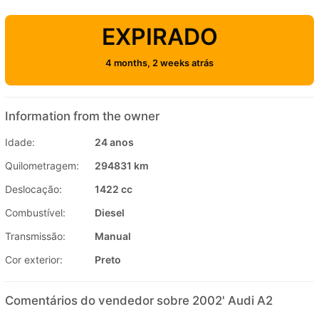
EXPIRADO
4 months, 2 weeks atrás
Information from the owner
Idade:
24 anos
Quilometragem:
294831 km
Deslocação:
1422 cc
Combustível:
Diesel
Transmissão:
Manual
Cor exterior:
Preto
Comentários do vendedor sobre 2002' Audi A2