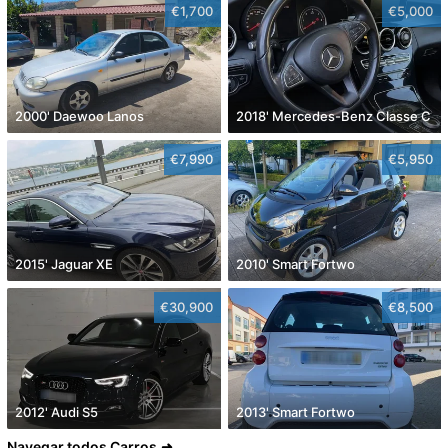
€1,700
€5,000
2000' Daewoo Lanos
2018' Mercedes-Benz Classe C
€7,990
€5,950
2015' Jaguar XE
2010' Smart Fortwo
€30,900
€8,500
2012' Audi S5
2013' Smart Fortwo
Navegar todos Carros