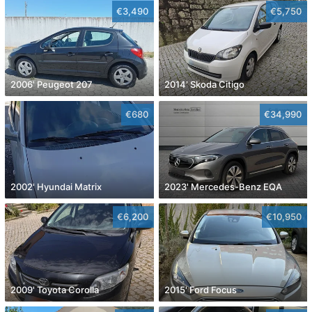
€3,490
€5,750
2006' Peugeot 207
2014' Skoda Citigo
€680
€34,990
2002' Hyundai Matrix
2023' Mercedes-Benz EQA
€6,200
€10,950
2009' Toyota Corolla
2015' Ford Focus