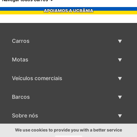
APOIAMOS A UCRÂNIA
Carros
Carros usados
Motas
Venda de carros
Motas usadas
Veículos comerciais
Venda de motas
Maquinaria comercial usada
Barcos
Venda de veículos comerciais
Barcos usados
Sobre nós
Venda de barcos
Sobre nós
We use cookies to provide you with a better service