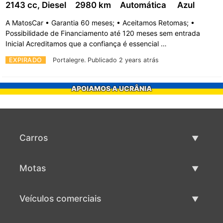
2143 cc, Diesel
2980 km
Automática
Azul
A MatosCar • Garantia 60 meses; • Aceitamos Retomas; •
Possibilidade de Financiamento até 120 meses sem entrada
Inicial Acreditamos que a confiança é essencial …
EXPIRADO
Portalegre.
Publicado 2 years atrás
APOIAMOS A UCRÂNIA
Carros
Carros usados
Motas
Venda de carros
Motas usadas
Veículos comerciais
Venda de motas
Maquinaria comercial usada