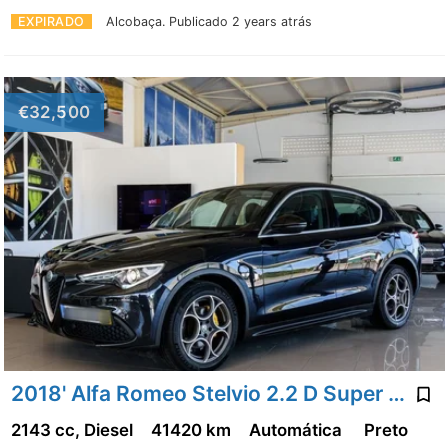
EXPIRADO
Alcobaça.
Publicado 2 years atrás
€32,500
2018' Alfa Romeo Stelvio 2.2 D Super At8
2143 cc, Diesel
41420 km
Automática
Preto