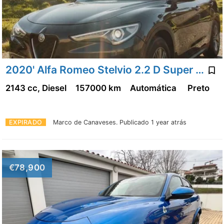
2020' Alfa Romeo Stelvio 2.2 D Super At8
2143 cc, Diesel
157000 km
Automática
Preto
EXPIRADO
Marco de Canaveses.
Publicado 1 year atrás
€78,900