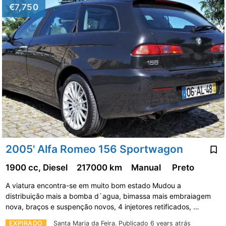
€7,750
2005' Alfa Romeo 156 Sportwagon
1900 cc, Diesel
217000 km
Manual
Preto
A viatura encontra-se em muito bom estado Mudou a
distribuição mais a bomba d`agua, bimassa mais embraiagem
nova, braços e suspenção novos, 4 injetores retificados, …
EXPIRADO
Santa Maria da Feira.
Publicado 6 years atrás