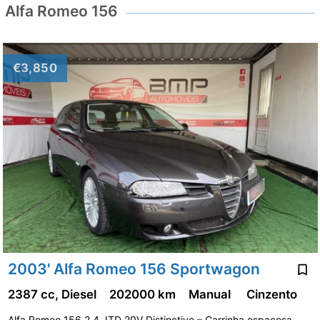
Alfa Romeo 156
€3,850
2003' Alfa Romeo 156 Sportwagon
2387 cc, Diesel
202000 km
Manual
Cinzento
Alfa Romeo 156 2.4 JTD 20V Distinctive – Carrinha espaçosa,