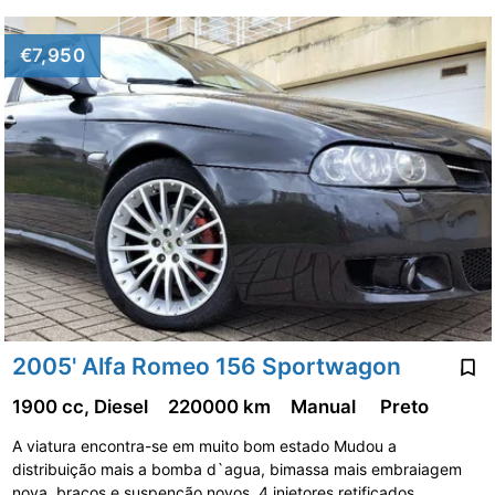
€7,950
2005' Alfa Romeo 156 Sportwagon
1900 cc, Diesel
220000 km
Manual
Preto
A viatura encontra-se em muito bom estado Mudou a
distribuição mais a bomba d`agua, bimassa mais embraiagem
nova, braços e suspenção novos, 4 injetores retificados, …