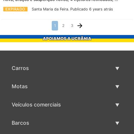
EXPIRADO
Santa Maria da Feira.
Publicado 6 years atrás
1
2
3
APOIAMOS A UCRÂNIA
Carros
Carros usados
Motas
Venda de carros
Motas usadas
Veículos comerciais
Venda de motas
Maquinaria comercial usada
Barcos
Venda de veículos comerciais