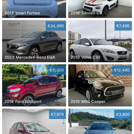
2013' Smart Fortwo
2018' Citroen C3
€34,990
€7,400
2023' Mercedes-Benz EQA
2010' Volvo C30
€11,000
€12,490
2018' Ford EcoSport
2015' MINI Cooper
€7,970
€3,800