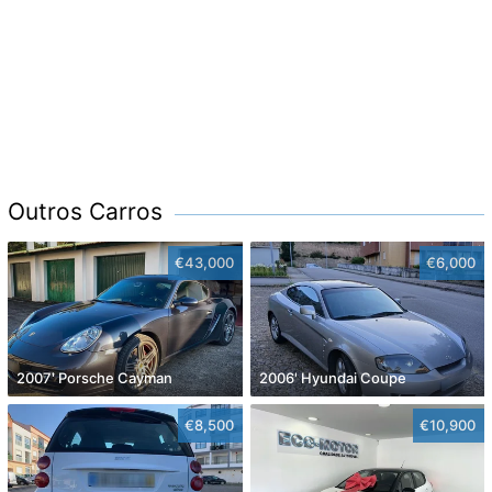
Outros Carros
€43,000
€6,000
2007' Porsche Cayman
2006' Hyundai Coupe
€8,500
€10,900