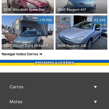
2018' Mitsubishi Space Star
2006' Peugeot 407
€18,999
€2,499
2022' Citroen E-C4 50 Kwh You!
2006' Peugeot 206
Navegar todos Carros
APOIAMOS A UCRÂNIA
Carros
Carros usados
Motas